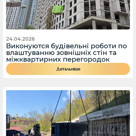
24.04.2026
Виконуются будівельні роботи по
влаштуванню зовнішніх стін та
міжквартирних перегородок
Детальніше
В
В
Е
В
Д
В
І
Е
Т
Т
Т
Д
Ь
Е
Е
І
В
К
К
Т
А
С
С
Ь
Ш
Т
Т
В
Е
З
П
А