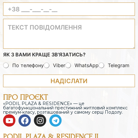
Е
В
Е
Д
В
Я
І
Е
К
Т
Т
Д
В
Ь
Е
І
А
В
К
Т
М
А
С
Ь
И
Ш
Т
В
Е
П
А
І
ЯК З ВАМИ КРАЩЕ ЗВ'ЯЗАТИСЬ?
О
Ш
М
В
Н
’
По телефону
Viber
WhatsApp
Telegram
І
О
Я
Д
М
О
НАДІСЛАТИ
Е
М
Р
Л
Т
ПРО ПРОЄКТ
Е
Е
Н
«PODIL PLAZA & RESIDENCE» — це
Л
багатофункціональний престижний житловий комплекс
Н
Е
преміум-класу, розташований у самому серці Подолу.
Я
Ф
О
Н
У
PODIL PLAZA & RESIDENCE II