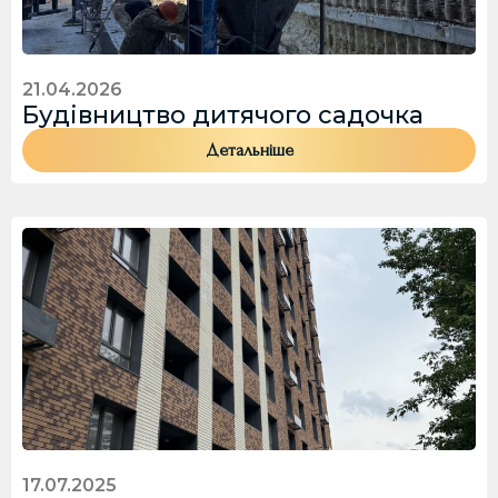
І
ЯК З ВАМИ КРАЩЕ ЗВ'ЯЗАТИСЬ?
В
О
Ш
М
В
В
Н
’
По телефону
Viber
WhatsApp
Е
І
О
Я
Telegram
Д
Д
М
21.04.2026
І
О
Е
Будівництво дитячого садочка
Т
НАДІСЛАТИ
М
Р
Ь
Л
Т
Детальніше
Е
Е
Н
Л
Н
Е
Я
Ф
О
Н
У
*
17.07.2025