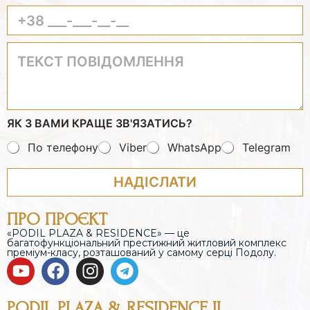
Е
В
В
Д
В
А
І
Е
Ш
Т
Т
Д
Е
Ь
Е
І
З
В
К
Т
А
С
Ь
Ш
Т
В
Е
П
А
І
ЯК З ВАМИ КРАЩЕ ЗВ'ЯЗАТИСЬ?
О
Ш
М
В
Н
’
По телефону
Viber
WhatsApp
Telegram
І
О
Я
Д
М
О
НАДІСЛАТИ
Е
М
Р
Л
Т
ПРО ПРОЄКТ
Е
Е
Н
«PODIL PLAZA & RESIDENCE» — це
Л
багатофункціональний престижний житловий комплекс
Н
Е
преміум-класу, розташований у самому серці Подолу.
Я
Ф
О
Н
У
PODIL PLAZA & RESIDENCE II