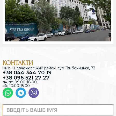
КОНТАКТИ
Київ, Шевченківський район, вул. Глибочицька, 73
+38 044 344 70 19
+38 096 521 27 27
пн-пт: 09:00-18:00,
сб: 10:00-15:00
В
В
А
В
Ш